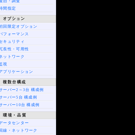
復旧・調査
時間指定
初回限定オプション
パフォーマンス
セキュリティ
冗長性・可用性
ネットワーク
監視
アプリケーション
サーバー2～3台 構成例
サーバー5台 構成例
サーバー10台 構成例
データセンター
回線・ネットワーク