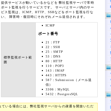
提供サービスが動いているかなどを 弊社監視サーバで常時
ポート監視を行うサービスです。 サーバとサーバ内のサー
ビス監視は、ICMP、HTTP、SSHなどをポート監視を行な
い、 障害時・復旧時にそれぞれメール送信されます。
ICMP
ポート番号
21：FTP
22：SSH
25：SMTP
53：DNS
標準監視ポート範
80：HTTP
囲
110：POP3
143：IMAP
443：HTTPS
587：Submission（メール送
信）
3306：MySQL
5432：PostgresSQL
れている場合には、弊社監視サーバからの疎通を開放いただ
。