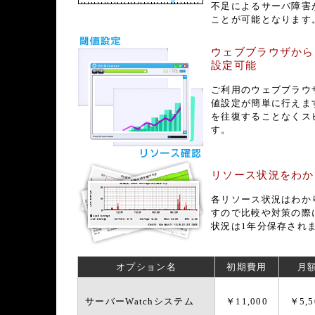
不足によるサーバ障害
ことが可能となります
ウェブブラウザから
設定可能
ご利用のウェブブラウ
値設定が簡単に行えま
を往復することなくス
す。
リソース状況をわか
各リソース状況はわか
すので比較や対策の際
状況は1年分保存され
オプション名
初期費用
月
サーバーWatchシステム
￥11,000
￥5,5