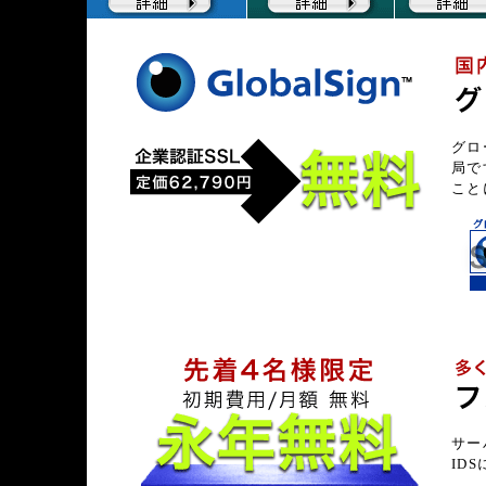
グロ
局で
こと
サー
ID