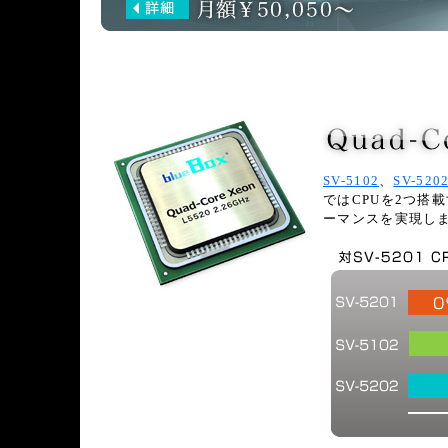
SV-5102
、
SV-520
ではCPUを2つ搭
ーマンスを実現し