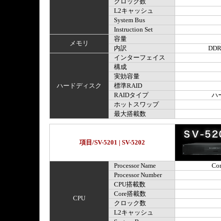
クロック数
L2キャッシュ
System Bus
Instruction Set
容量
メモリ
内訳
DDR
インターフェイス
構成
実効容量
ハードディスク
標準RAID
RAIDタイプ
ハ
ホットスワップ
最大搭載数
項目/SV-5201 | SV-5202
Processor Name
Cor
Processor Number
CPU搭載数
Core搭載数
CPU
クロック数
L2キャッシュ