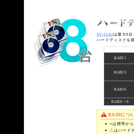
SV-5102
は最大8台
ハードディスクを搭
RAID 1
RAID 5
RAID 6
RAID1 + 0
RAIDにつ
○は標準か
△はハード