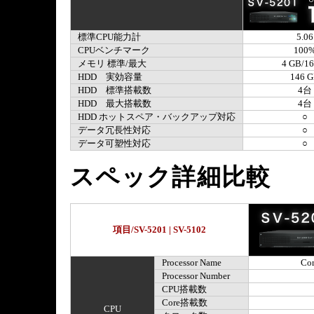
標準CPU能力計
5.06
CPUベンチマーク
100
メモリ 標準/最大
4 GB/1
HDD 実効容量
146 
HDD 標準搭載数
4台
HDD 最大搭載数
4台
HDD ホットスペア・バックアップ対応
○
データ冗長性対応
○
データ可塑性対応
○
スペック詳細比較
項目/SV-5201 | SV-5102
Processor Name
Cor
Processor Number
CPU搭載数
Core搭載数
CPU